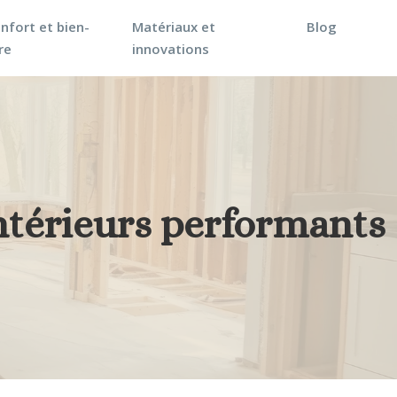
nfort et bien-
Matériaux et
Blog
re
innovations
ntérieurs performants