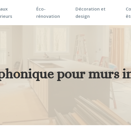
vaux
Éco-
Décoration et
Co
rieurs
rénovation
design
êt
n phonique pour murs i