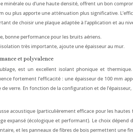
ne minérale ou d’une haute densité, offrent un bon compr
m ou plus apporte une atténuation plus significative. L’eff
rtant de choisir une plaque adaptée à l’application et au niv
e, bonne performance pour les bruits aériens.
 isolation très importante, ajoute une épaisseur au mur.
formance et polyvalence
ublage, est un excellent isolant phonique et thermique.
nce fortement l’efficacité : une épaisseur de 100 mm appor
 de verre. En fonction de la configuration et de l’épaisseur
sse acoustique (particulièrement efficace pour les hautes f
ège expansé (écologique et performant). Le choix dépend d
taire, et les panneaux de fibres de bois permettent une fini