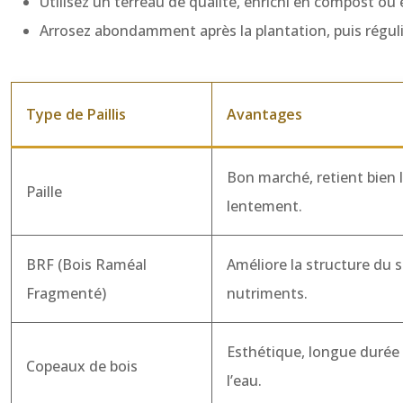
Utilisez un terreau de qualité, enrichi en compost ou e
Arrosez abondamment après la plantation, puis réguliè
Type de Paillis
Avantages
Bon marché, retient bien
Paille
lentement.
BRF (Bois Raméal
Améliore la structure du so
Fragmenté)
nutriments.
Esthétique, longue durée d
Copeaux de bois
l’eau.