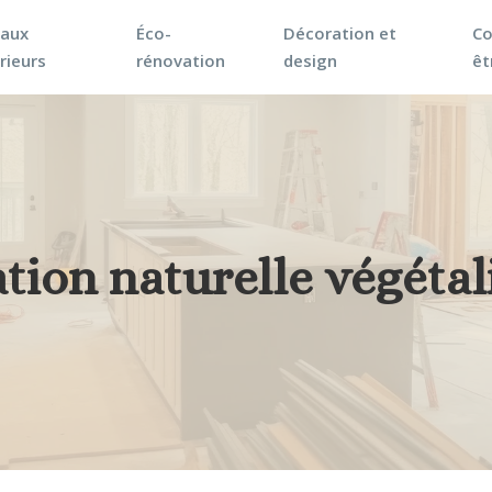
vaux
Éco-
Décoration et
Co
rieurs
rénovation
design
êt
tion naturelle végétal