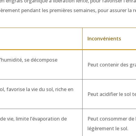
n engrais organique à libération lente, pour favoriser l’enra
rement pendant les premières semaines, pour assurer la repr
Inconvénients
 l’humidité, se décompose
Peut contenir des gr
l, favorise la vie du sol, riche en
Peut acidifier le sol
e vie, limite l’évaporation de
Peut consommer de l’a
légèrement le sol.