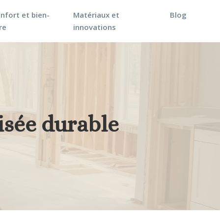
nfort et bien-
Matériaux et
Blog
re
innovations
isée durable