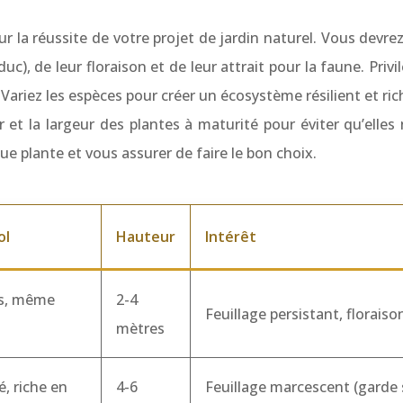
r la réussite de votre projet de jardin naturel. Vous devre
duc), de leur floraison et de leur attrait pour la faune. Priv
s. Variez les espèces pour créer un écosystème résilient et r
t la largeur des plantes à maturité pour éviter qu’elles
ue plante et vous assurer de faire le bon choix.
ol
Hauteur
Intérêt
s, même
2-4
Feuillage persistant, florais
mètres
é, riche en
4-6
Feuillage marcescent (garde se