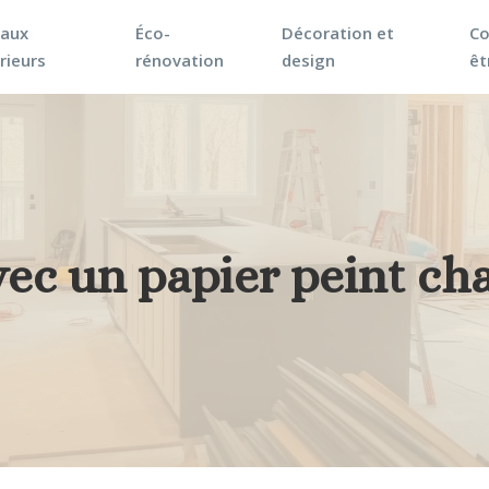
vaux
Éco-
Décoration et
Co
rieurs
rénovation
design
êt
ec un papier peint ch