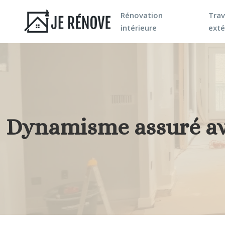
Rénovation
Tra
intérieure
exté
Dynamisme assuré av