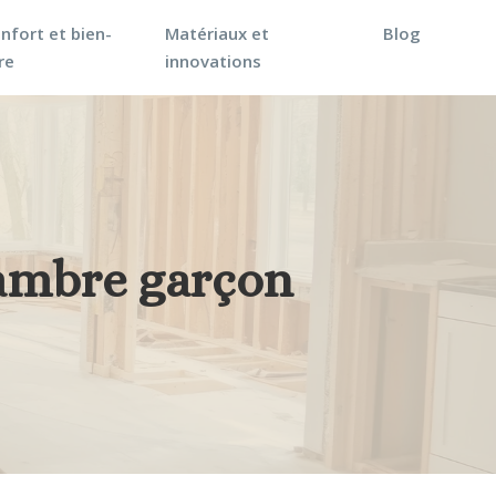
nfort et bien-
Matériaux et
Blog
re
innovations
ambre garçon