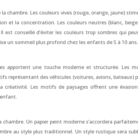
la chambre. Les couleurs vives (rouge, orange, jaune) stimu
xation et la concentration. Les couleurs neutres (blanc, be
l est conseillé d’éviter les couleurs trop sombres qui peu
ise un sommeil plus profond chez les enfants de 5 à 10 ans.
ues apportent une touche moderne et structurée. Les mo
tifs représentant des véhicules (voitures, avions, bateaux
nt la créativité. Les motifs de paysages offrent une évasi
 enfant.
e la chambre. Un papier peint moderne s’accordera parfaite
bre au style plus traditionnel. Un style rustique sera subli