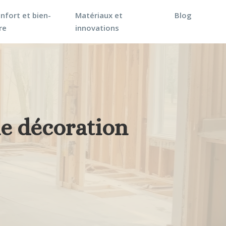
nfort et bien-
Matériaux et
Blog
re
innovations
ne décoration