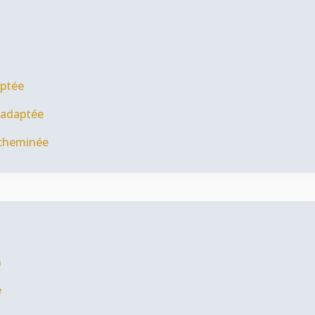
aptée
 adaptée
 cheminée
n
e