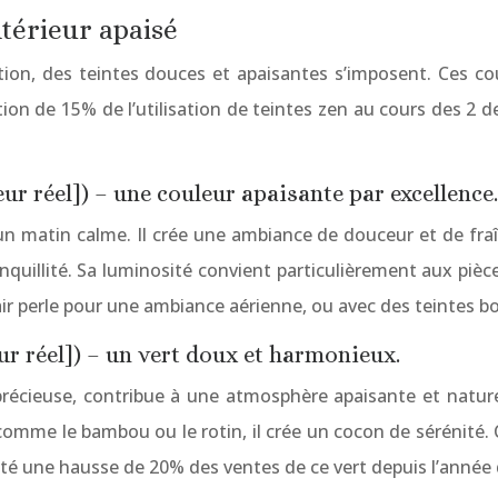
térieur apaisé
tion, des teintes douces et apaisantes s’imposent. Ces co
de 15% de l’utilisation de teintes zen au cours des 2 der
eur réel]) – une couleur apaisante par excellence.
d’un matin calme. Il crée une ambiance de douceur et de fr
nquillité. Sa luminosité convient particulièrement aux pièce
air perle pour une ambiance aérienne, ou avec des teintes boi
eur réel]) – un vert doux et harmonieux.
e précieuse, contribue à une atmosphère apaisante et nature
omme le bambou ou le rotin, il crée un cocon de sérénité. C
taté une hausse de 20% des ventes de ce vert depuis l’année 