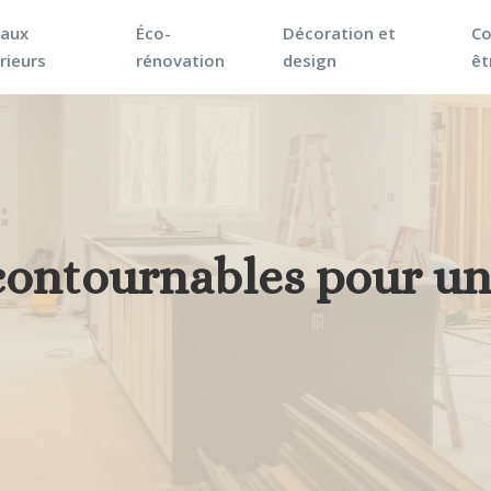
vaux
Éco-
Décoration et
Co
rieurs
rénovation
design
êt
ncontournables pour u