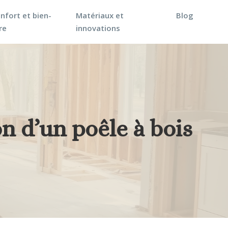
nfort et bien-
Matériaux et
Blog
re
innovations
n d’un poêle à bois