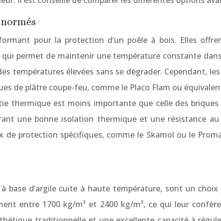
ur. Il est conseillé de comparer les différentes options ava
x normés
ormant pour la protection d’un poêle à bois. Elles offren
e qui permet de maintenir une température constante dans 
es températures élevées sans se dégrader. Cependant, les br
es de plâtre coupe-feu, comme le Placo Flam ou équivalent, s
rtie thermique est moins importante que celle des briques 
ant une bonne isolation thermique et une résistance au feu
eaux de protection spécifiques, comme le Skamol ou le Prom
à base d’argile cuite à haute température, sont un choix 
ement entre 1700 kg/m³ et 2400 kg/m³, ce qui leur confèr
thétique traditionnelle et une excellente capacité à régu