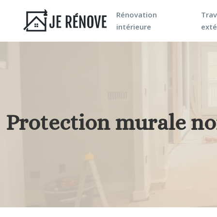
Rénovation
Tra
intérieure
exté
Protection murale nor