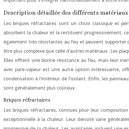
important pour s’intégrer harmonieusement à votre intérie
Description détaillée des différents matériau
Les briques réfractaires sont un choix classique et perf
absorbent la chaleur et la restituent progressivement, c
également très résistantes au feu et peuvent supporter d
être plus complexe que celle d’autres matériaux. Les plaqu
Elles offrent une bonne résistance au feu, mais leur ine
avec pare-vapeur est une autre option intéressante, offr
condensation à l’intérieur de l’isolant. Enfin, les pann
sont généralement plus coûteux.
Briques réfractaires
Les briques réfractaires, connues pour leur composition 
exceptionnelle à la chaleur. Leur densité varie général
progressive de la chaleur. Les avantages incluent une es