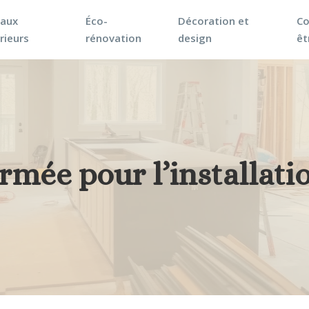
vaux
Éco-
Décoration et
Co
rieurs
rénovation
design
êt
mée pour l’installatio