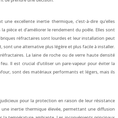
nt de prendre une décision.
t une excellente inertie thermique, c’est-à-dire qu’elles
la pièce et d’améliorer le rendement du poêle. Elles sont
iques réfractaires sont lourdes et leur installation peut
ont une alternative plus légère et plus facile à installer.
réfractaires. La laine de roche ou de verre haute densité
. Il est crucial d’utiliser un pare-vapeur pour éviter la
afour, sont des matériaux performants et légers, mais ils
judicieux pour la protection en raison de leur résistance
e une inertie thermique élevée, permettant une diffusion
ler la température ambiante. Les inconvénients principaux