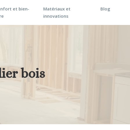
nfort et bien-
Matériaux et
Blog
re
innovations
ier bois