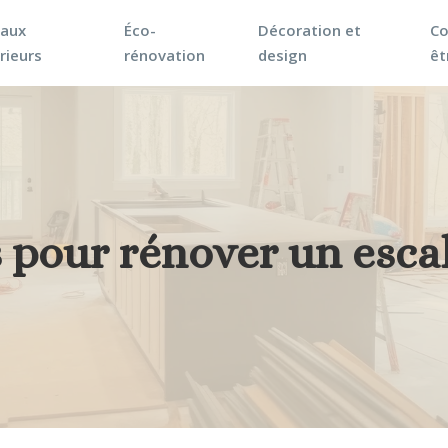
vaux
Éco-
Décoration et
Co
rieurs
rénovation
design
êt
 pour rénover un escal