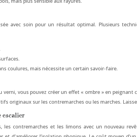
 bois, mais plus sensible aux rayures.
lisée avec soin pour un résultat optimal. Plusieurs tech
.
surfaces.
ns coulures, mais nécessite un certain savoir-faire.
ou verni, vous pouvez créer un effet « ombre » en peignan
ifs originaux sur les contremarches ou les marches. Laissez
 escalier
ches, les contremarches et les limons avec un nouveau r
er et d’améliorer l’isolation phonique. Le coût moyen d’un 